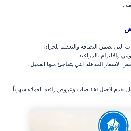
ف .
ض
يات التي تضمن النظافه والتعقيم للخزان
مي والالتزام بالمواعيد
خص الاسعار ا
لمذهله التي يتفاجئ منها العميل .
بل نقدم افضل تخفيضات و
عروض رائعه للعملاء شهرياً